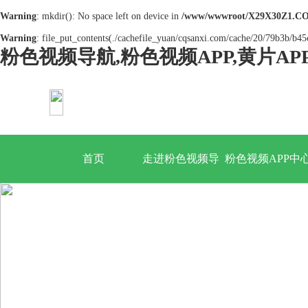
Warning
: mkdir(): No space left on device in
/www/wwwroot/X29X30Z1.CO
Warning
: file_put_contents(./cachefile_yuan/cqsanxi.com/cache/20/79b3b/b45c
粉色视频导航,粉色视频APP,黄片A
首页
走进粉色视频导
粉色视频APP中
航