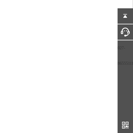
027-
8655511